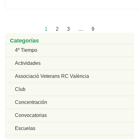
1
2
3
…
9
Categorías
4º Tiempo
Actividades
Associació Veterans RC València
Club
Concentración
Convocatorias
Escuelas