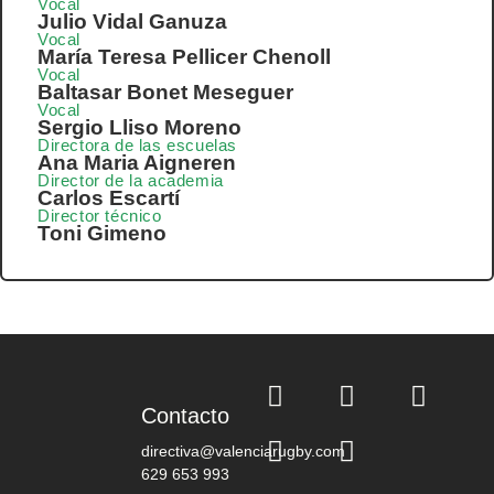
Vocal
Julio Vidal Ganuza
Vocal
María Teresa Pellicer Chenoll
Vocal
Baltasar Bonet Meseguer
Vocal
Sergio Lliso Moreno
Directora de las escuelas
Ana Maria Aigneren
Director de la academia
Carlos Escartí
Director técnico
Toni Gimeno
Contacto
directiva@valenciarugby.com
629 653 993