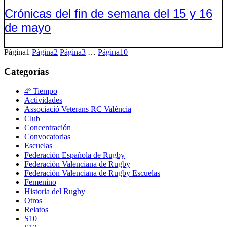
Crónicas del fin de semana del 15 y 16
de mayo
Página
1
Página
2
Página
3
…
Página
10
Categorías
4º Tiempo
Actividades
Associació Veterans RC València
Club
Concentración
Convocatorias
Escuelas
Federación Española de Rugby
Federación Valenciana de Rugby
Federación Valenciana de Rugby Escuelas
Femenino
Historia del Rugby
Otros
Relatos
S10