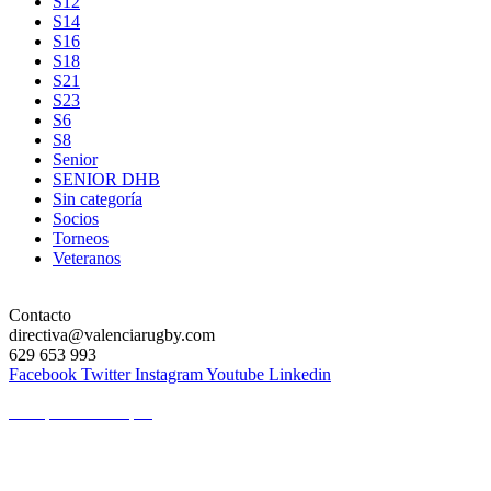
S12
S14
S16
S18
S21
S23
S6
S8
Senior
SENIOR DHB
Sin categoría
Socios
Torneos
Veteranos
Contacto
directiva@valenciarugby.com
629 653 993
Facebook
Twitter
Instagram
Youtube
Linkedin
Web patrocinada por