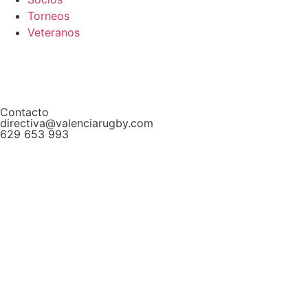
Torneos
Veteranos
Contacto
directiva@valenciarugby.com
629 653 993
Web patrocinada por