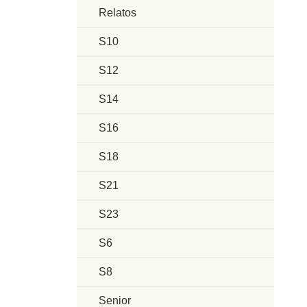
Relatos
S10
S12
S14
S16
S18
S21
S23
S6
S8
Senior