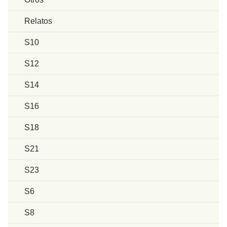
Relatos
S10
S12
S14
S16
S18
S21
S23
S6
S8