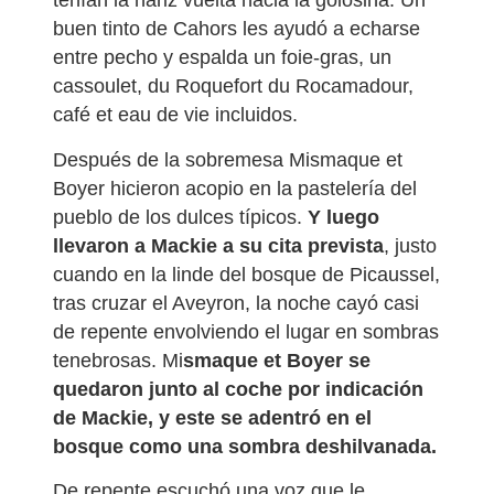
tenían la nariz vuelta hacia la golosina. Un
buen tinto de Cahors les ayudó a echarse
entre pecho y espalda un foie-gras, un
cassoulet, du Roquefort du Rocamadour,
café et eau de vie incluidos.
Después de la sobremesa Mismaque et
Boyer hicieron acopio en la pastelería del
pueblo de los dulces típicos.
Y luego
llevaron a Mackie a su cita prevista
, justo
cuando en la linde del bosque de Picaussel,
tras cruzar el Aveyron, la noche cayó casi
de repente envolviendo el lugar en sombras
tenebrosas. Mi
smaque et Boyer se
quedaron junto al coche por indicación
de Mackie, y este se adentró en el
bosque como una sombra deshilvanada.
De repente escuchó una voz que le