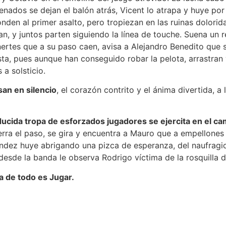
nados se dejan el balón atrás, Vicent lo atrapa y huye por 
en al primer asalto, pero tropiezan en las ruinas dolorida
an, y juntos parten siguiendo la línea de touche. Suena u
ertes que a su paso caen, avisa a Alejandro Benedito que s
a, pues aunque han conseguido robar la pelota, arrastran va
a solsticio.
an en silencio
, el corazón contrito y el ánima divertida, 
ducida tropa de esforzados jugadores se ejercita en el c
e cierra el paso, se gira y encuentra a Mauro que a empello
ndez huye abrigando una pizca de esperanza, del naufragio 
desde la banda le observa Rodrigo víctima de la rosquilla d
 de todo es Jugar.