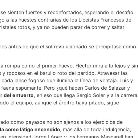
e se sienten fuertes y reconfortados, esperando el desafío
o a las huestes contrarias de los Liceístas Franceses de
istales rotos, y ya no pueden parar de correr y saltar
oles antes de que el sol revolucionado se precipitase como
a rompa como el primer huevo. Héctor mira a lo lejos y sin
s y rocosos en el barullo roto del partido. Atravesar las
ada lance fogoso que ilumina la línea de ventaja. Luis y
a faena espumante. Pero ¿qué hacen Carlos de Salazar y
r del entuerto,
en eso que llega Sergio Soler y a la carrera
odo el equipo, aunque el árbitro haya pitado, sigue
ntado como payasos no son ajenos a los ejercicios de
alla como látigo encendido
, más allá de toda indulgencia,
be en intensidad Jorge López y los hermanos Mascarell han