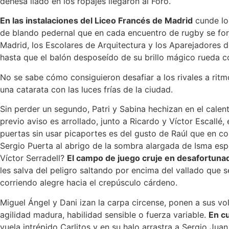
dehesa liado en los ropajes llegaron al Foro.
En las instalaciones del Liceo Francés de Madrid
cunde lo 
de blando pedernal que en cada encuentro de rugby se forj
Madrid, los Escolares de Arquitectura y los Aparejadores d
hasta que el balón desposeído de su brillo mágico rueda 
No se sabe cómo consiguieron desafiar a los rivales a rit
una catarata con las luces frías de la ciudad.
Sin perder un segundo, Patri y Sabina hechizan en el calen
previo aviso es arrollado, junto a Ricardo y Víctor Escallé, 
puertas sin usar picaportes es del gusto de Raúl que en c
Sergio Puerta al abrigo de la sombra alargada de Isma es
Víctor Serradell?
El campo de juego cruje en desafortunada
les salva del peligro saltando por encima del vallado que 
corriendo alegre hacia el crepúsculo cárdeno.
Miguel Ángel y Dani izan la carpa circense, ponen a sus vo
agilidad madura, habilidad sensible o fuerza variable.
En cu
vuela intrépido Carlitos y en su halo arrastra a Sergio Ju