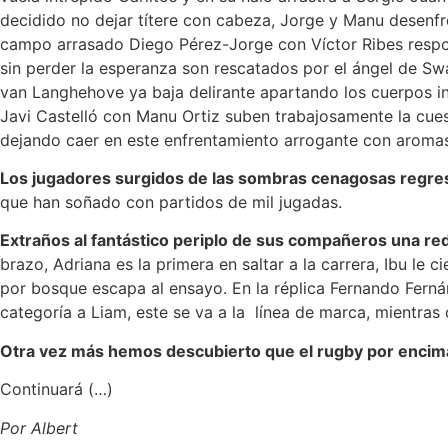
decidido no dejar títere con cabeza, Jorge y Manu desenfre
campo arrasado Diego Pérez-Jorge con Víctor Ribes respond
sin perder la esperanza son rescatados por el ángel de Sw
van Langhehove ya baja delirante apartando los cuerpos in
Javi Castelló con Manu Ortiz suben trabajosamente la cuest
dejando caer en este enfrentamiento arrogante con aromas 
Los jugadores surgidos de las sombras cenagosas regres
que han soñado con partidos de mil jugadas.
Extraños al fantástico periplo de sus compañeros una re
brazo, Adriana es la primera en saltar a la carrera, Ibu l
por bosque escapa al ensayo. En la réplica Fernando Ferná
categoría a Liam, este se va a la
línea de marca, mientras 
Otra vez más hemos descubierto que el rugby por encima
Continuará (…)
Por Albert