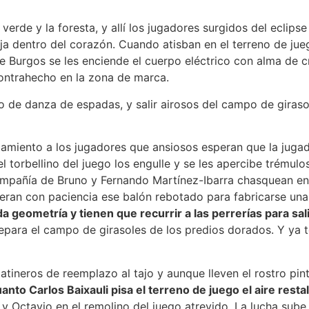
verde y la foresta, y allí los jugadores surgidos del eclips
a dentro del corazón. Cuando atisban en el terreno de jueg
e Burgos se les enciende el cuerpo eléctrico con alma de cr
contrahecho en la zona de marca.
mo de danza de espadas, y salir airosos del campo de giras
tamiento a los jugadores que ansiosos esperan que la jugad
el torbellino del juego los engulle y se les apercibe trémulo
ompañía de Bruno y Fernando Martínez-Ibarra chasquean en c
peran con paciencia ese balón rebotado para fabricarse un
 geometría y tienen que recurrir a las perrerías para sali
separa el campo de girasoles de los predios dorados. Y ya t
latineros de reemplazo al tajo y aunque lleven el rostro pi
anto Carlos Baixauli pisa el terreno de juego el aire rest
an y Octavio en el remolino del juego atrevido. La lucha su