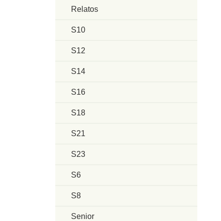
Relatos
S10
S12
S14
S16
S18
S21
S23
S6
S8
Senior