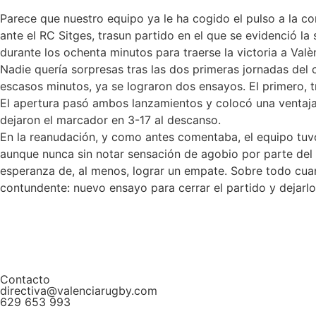
Parece que nuestro equipo ya le ha cogido el pulso a la com
ante el RC Sitges, trasun partido en el que se evidenció la 
durante los ochenta minutos para traerse la victoria a Valè
Nadie quería sorpresas tras las dos primeras jornadas del c
escasos minutos, ya se lograron dos ensayos. El primero, t
El apertura pasó ambos lanzamientos y colocó una ventaja d
dejaron el marcador en 3-17 al descanso.
En la reanudación, y como antes comentaba, el equipo tuvo 
aunque nunca sin notar sensación de agobio por parte del Si
esperanza de, al menos, lograr un empate. Sobre todo cuando
contundente: nuevo ensayo para cerrar el partido y dejarlo 
Contacto
directiva@valenciarugby.com
629 653 993