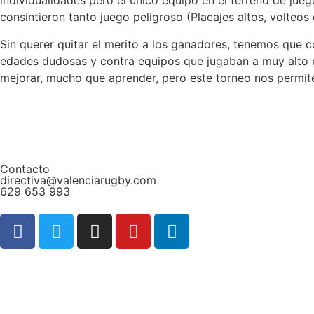
individualidades pero el único equipo en el terreno de juego
consintieron tanto juego peligroso (Placajes altos, volteos
Sin querer quitar el merito a los ganadores, tenemos que 
edades dudosas y contra equipos que jugaban a muy alto n
mejorar, mucho que aprender, pero este torneo nos permit
Contacto
directiva@valenciarugby.com
629 653 993
Web patrocinada por