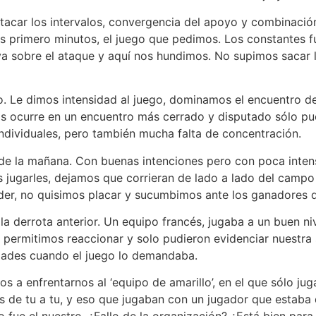
acar los intervalos, convergencia del apoyo y combinación
los primero minutos, el juego que pedimos. Los constantes 
a sobre el ataque y aquí nos hundimos. No supimos sacar la
 Le dimos intensidad al juego, dominamos el encuentro de p
os ocurre en un encuentro más cerrado y disputado sólo pu
ndividuales, pero también mucha falta de concentración.
de la mañana. Con buenas intenciones pero con poca inten
jugarles, dejamos que corrieran de lado a lado del campo y
er, no quisimos placar y sucumbimos ante los ganadores d
 la derrota anterior. Un equipo francés, jugaba a un buen n
 permitimos reaccionar y solo pudieron evidenciar nuestra
lidades cuando el juego lo demandaba.
os a enfrentarnos al ‘equipo de amarillo’, en el que sólo 
os de tu a tu, y eso que jugaban con un jugador que estab