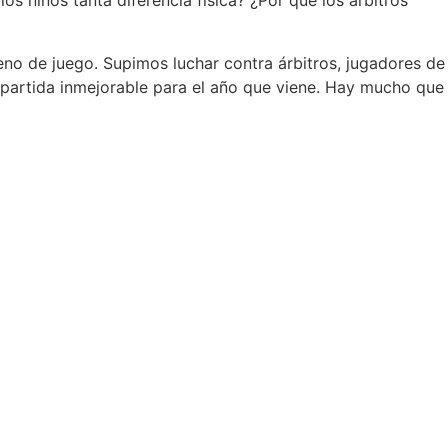
los niños tanta diferencia física? ¿Por qué los árbitros
eno de juego. Supimos luchar contra árbitros, jugadores de
partida inmejorable para el año que viene. Hay mucho que