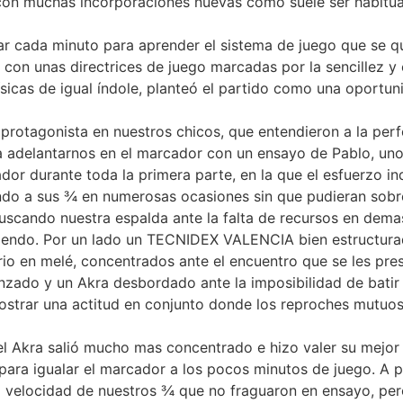
 con muchas incorporaciones nuevas como suele ser habitua
cada minuto para aprender el sistema de juego que se quier
on unas directrices de juego marcadas por la sencillez y e
sicas de igual índole, planteó el partido como una oportun
ro protagonista en nuestros chicos, que entendieron a la per
 a adelantarnos en el marcador con un ensayo de Pablo, uno
or durante toda la primera parte, en la que el esfuerzo in
ando a sus ¾ en numerosas ocasiones sin que pudieran sobr
, buscando nuestra espalda ante la falta de recursos en dem
iendo. Por un lado un TECNIDEX VALENCIA bien estructura
rio en melé, concentrados ante el encuentro que se les pre
nzado y un Akra desbordado ante la imposibilidad de batir 
mostrar una actitud en conjunto donde los reproches mutuos
 el Akra salió mucho mas concentrado e hizo valer su mejor
para igualar el marcador a los pocos minutos de juego. A
 la velocidad de nuestros ¾ que no fraguaron en ensayo, p