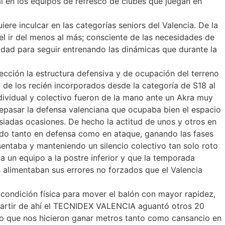
l en los equipos de refresco de clubes que juegan en
e inculcar en las categorías seniors del Valencia. De la
l ir del menos al más; consciente de las necesidades de
idad para seguir entrenando las dinámicas que durante la
fección la estructura defensiva y de ocupación del terreno
 de los recién incorporados desde la categoría de S18 al
dividual y colectivo fueron de la mano ante un Akra muy
epasar la defensa valenciana que ocupaba bien el espacio
asiadas ocasiones. De hecho la actitud de unos y otros en
do tanto en defensa como en ataque, ganando las fases
sentaba y manteniendo un silencio colectivo tan solo roto
a un equipo a la postre inferior y que la temporada
 alimentaban sus errores no forzados que el Valencia
 condición física para mover el balón con mayor rapidez,
 partir de ahí el TECNIDEX VALENCIA aguantó otros 20
ero que nos hicieron ganar metros tanto como cansancio en