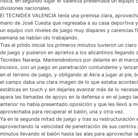
física, en segundo lugar el Valencia presentaba un equipo
divisiones nacionales.
El TECNIDEX VALENCIA tenía una premisa clara, aprovechar 
mano de José Cuesta que regresaba a su casa deportiva y c
un equipo con niveles de juego muy dispares y carencias fí
semana se habían ido trabajando.
Tras el pitido inicial los primeros minutos tuvieron un cla
de juego y pusieron en aprietos a los alicantinos llegando
Tecnidex Naranja. Manteniéndonos por delante en el marcad
incisivo, con un juego en penetración contundente y lanz
en el terreno de juego, y obligando al Akra a jugar al pie
el campo daba una clara imagen de lo que estaba acontec
estáticas en touch y sin dejarles avanzar más de lo necesa
apara las llamadas de apoyo en la defensa o en el juego la
anterior no había presentado oposición y que les llevó a 
aprovechaba para recuperar el balón, una y otra vez.
Ya en la segunda mitad de juego y tras su restructuración
aprovechando la velocidad de penetración de sus centros 
minutos llevando el balón hasta las alas para aprovechar