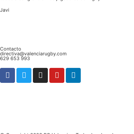
Javi
Contacto
directiva@valenciarugby.com
629 653 993
Web patrocinada por