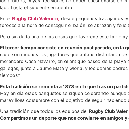
los árbitros, cuyas decisiones no deben cuestionarse en e
lado hasta el siguiente encuentro.
En el
Rugby Club Valencia,
desde pequeños trabajamos est
feroces a la hora de conseguir el balón, se abrazan y felici
Pero sin duda una de las cosas que favorece este fair play 
El tercer tiempo consiste en reunión post partido, en la
club, son muchos los jugadores que antaño disfrutaron de e
merendero Casa Navarro, en el antiguo paseo de la playa de
gallegas, junto a Jaume Mata y Gloria, y los demás padres
tiempos.”
Esta tradición se remonta a 1873 en la que tras un partid
Hoy en día estos banquetes se siguen celebrando aunque d
maravillosa costumbre con el objetivo de seguir haciendo d
Una tradición que todos los equipos del
Rugby Club Valen
Compartimos un deporte que nos convierte en amigos y