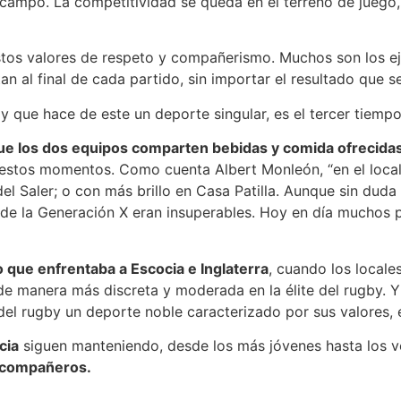
l campo. La competitividad se queda en el terreno de juego
os valores de respeto y compañerismo. Muchos son los eje
tan al final de cada partido, sin importar el resultado que s
y que hace de este un deporte singular, es el tercer tiempo
 que los dos equipos comparten bebidas y comida ofrecidas
stos momentos. Como cuenta Albert Monleón, “en el local de
l Saler; o con más brillo en Casa Patilla. Aunque sin duda 
 de la Generación X eran insuperables. Hoy en día muchos 
o que enfrentaba a Escocia e Inglaterra
, cuando los locale
e manera más discreta y moderada en la élite del rugby. Y
el rugby un deporte noble caracterizado por sus valores, e
cia
siguen manteniendo, desde los más jóvenes hasta los 
 compañeros.