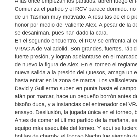
A las once empiezan los partidos, abren fuego el 
Comienza el partido y el RCV parece dormido, no 
de un Tasman muy motivado. A resultas de ello pier
honor por medio del valiente Alex. A pesar de la 
se desaniman, pues han dado la cara.
En el segundo encuentro, el RCV se enfrenta al eq
VRAC A de Valladolid. Son grandes, fuertes, rápi
fuerte presión, y logran adelantarse en el marcad
de nuevo la figura de Alex. En el torneo el reglam
nueva salida a la presión del Quesos, amaga un
hasta entrar en la zona de marca. Los vallisoleta
David y Guillermo suben en punta hasta el campo 
afán por marcar, hace un pequeño borrón antes de 
bisoño duda, y a instancias del entrenador del VR
ensayo. Desilusión, la jugada única en el torneo, 
Antes de comer el último partido de la mañana, est
equipo más asequible del torneo. Y aquí se lucier
botitas de charol»; el fogoso Nacho fue ejemplo 