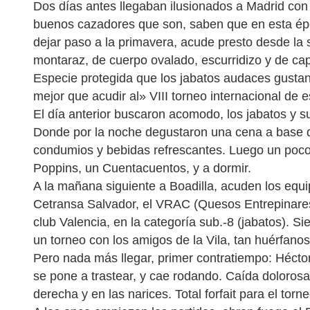
Dos días antes llegaban ilusionados a Madrid con
buenos cazadores que son, saben que en esta époc
dejar paso a la primavera, acude presto desde la s
montaraz, de cuerpo ovalado, escurridizo y de cap
Especie protegida que los jabatos audaces gustan 
mejor que acudir al» VIII torneo internacional de 
El día anterior buscaron acomodo, los jabatos y su
Donde por la noche degustaron una cena a base d
condumios y bebidas refrescantes. Luego un poc
Poppins, un Cuentacuentos, y a dormir.
A la mañana siguiente a Boadilla, acuden los equi
Cetransa Salvador, el VRAC (Quesos Entrepinares),
club Valencia, en la categoría sub.-8 (jabatos). S
un torneo con los amigos de la Vila, tan huérfanos
Pero nada más llegar, primer contratiempo: Héctor
se pone a trastear, y cae rodando. Caída dolorosa
derecha y en las narices. Total forfait para el torn