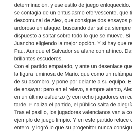
determinación, y ese estilo de juego enloquecido.
se contagia de un entusiasmo efervescente, que t
descomunal de Alex, que consigue dos ensayos pa
ardoroso en ataque, buscando dar salida siempre 
dispuesto a saltar sobre todo lo que se mueve. Si
Juancho eligiendo la mejor opción. Y si hay que r
Pau. Aunque el Salvador se afane con ahínco, Da
brillantes escuderos.
Con el partido empatado, y ante un desenlace que
la figura luminosa de Mario; que como un relámpa
de su asombro, y pone por delante a su equipo. E
de ensayar; pero en el relevo, siempre atento, Al
en un último esfuerzo (y con ocho jugadores en c
tarde. Finaliza el partido, el público salta de alegrí
Tras el pasillo, los jugadores valencianos van a c
ejemplo de juego limpio. Y en este partido reluce 
entero, y logró lo que su progenitor nunca consigui