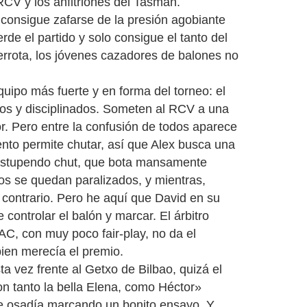
RCV y los anfitriones del Tasman.
consigue zafarse de la presión agobiante
de el partido y solo consigue el tanto del
derrota, los jóvenes cazadores de balones no
uipo más fuerte y en forma del torneo: el
dos y disciplinados. Someten al RCV a una
or. Pero entre la confusión de todos aparece
ento permite chutar, así que Alex busca una
 estupendo chut, que bota mansamente
nos se quedan paralizados, y mientras,
contrario. Pero he aquí que David en su
controlar el balón y marcar. El árbitro
AC, con muy poco fair-play, no da el
bien merecía el premio.
a vez frente al Getxo de Bilbao, quizá el
on tanto la bella Elena, como Héctor»
de osadía marcando un bonito ensayo. Y