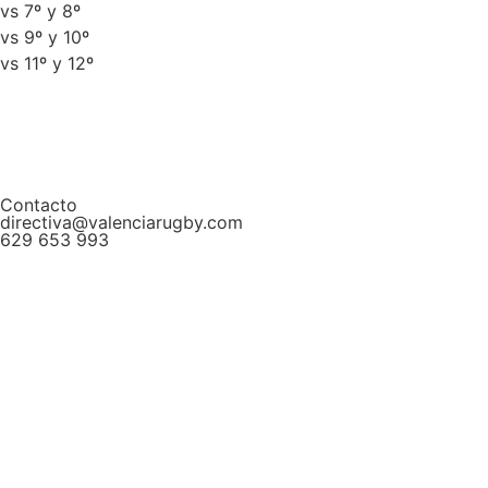
vs 7º y 8º
vs 9º y 10º
vs 11º y 12º
Contacto
directiva@valenciarugby.com
629 653 993
Web patrocinada por