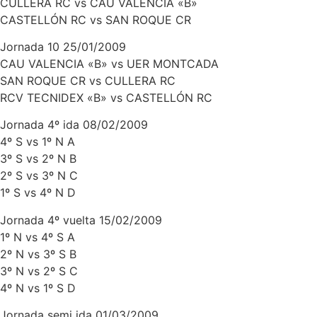
CULLERA RC vs CAU VALENCIA «B»
CASTELLÓN RC vs SAN ROQUE CR
Jornada 10 25/01/2009
CAU VALENCIA «B» vs UER MONTCADA
SAN ROQUE CR vs CULLERA RC
RCV TECNIDEX «B» vs CASTELLÓN RC
Jornada 4º ida 08/02/2009
4º S vs 1º N A
3º S vs 2º N B
2º S vs 3º N C
1º S vs 4º N D
Jornada 4º vuelta 15/02/2009
1º N vs 4º S A
2º N vs 3º S B
3º N vs 2º S C
4º N vs 1º S D
Jornada semi ida 01/03/2009