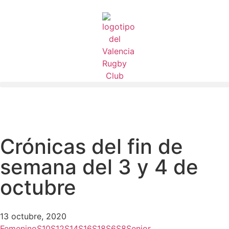
Crónicas del fin de
semana del 3 y 4 de
octubre
13 octubre, 2020
Femenino
S10
S12
S14
S16
S18
S6
S8
Senior