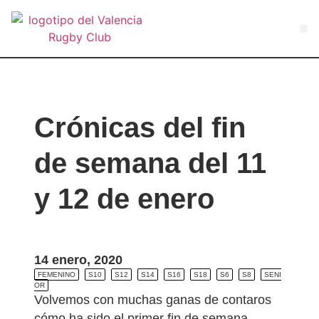
VA
Crónicas del fin
de semana del 11
y 12 de enero
14 enero, 2020
FEMENINO
S10
S12
S14
S16
S18
S6
S8
SENI
OR
Volvemos con muchas ganas de contaros
cómo ha sido el primer fin de semana