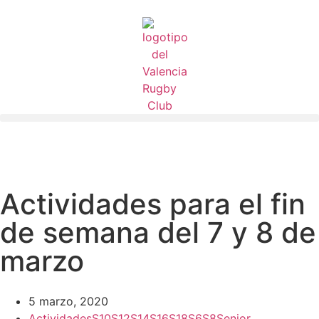
Actividades para el fin
de semana del 7 y 8 de
marzo
5 marzo, 2020
Actividades
S10
S12
S14
S16
S18
S6
S8
Senior