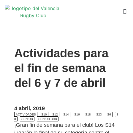
VALEN
Actividades para
el fin de semana
del 6 y 7 de abril
4 abril, 2019
ACTIVIDADES
S10
S12
S14
S16
S18
S23
S6
S
8
SENIOR
SENIOR DHB
¡Gran fin de semana para el club! Los S14
jugarán la final de su categoría contra el