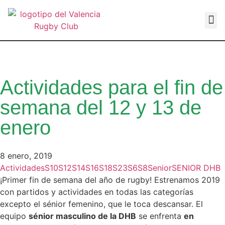
VALEN
Actividades para el fin de
semana del 12 y 13 de
enero
8 enero, 2019
Actividades
S10
S12
S14
S16
S18
S23
S6
S8
Senior
SENIOR DHB
¡Primer fin de semana del año de rugby! Estrenamos 2019
con partidos y actividades en todas las categorías
excepto el sénior femenino, que le toca descansar. El
equipo
sénior masculino de la DHB
se enfrenta
en