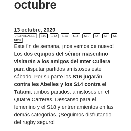
octubre
13 octubre, 2020
ACTIVIDADES
S10
S12
S14
S16
S18
S6
S8
SE
NIOR
Este fin de semana, ¡nos vemos de nuevo!
Los do
s equipos del sénior masculino
visitarán a los amigos del Inter Cullera
para disputar partidos amistosos este
sábado. Por su parte los
S16 jugarán
contra les Abelles y los S14 contra el
Tatami
, ambos partidos, amistosos en el
Quatre Carreres. Descanso para el
femenino y el S18 y entrenamientos en las
demás categorías. ¡Seguimos disfrutando
del rugby seguro!