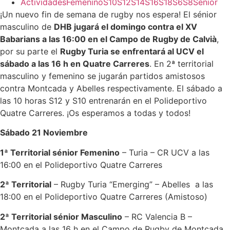
Actividades
Femenino
S10
S12
S14
S16
S18
S6
S8
Senior
¡Un nuevo fin de semana de rugby nos espera! El sénior
masculino de
DHB jugará el domingo contra el XV
Babarians a las 16:00 en el Campo de Rugby de Calvià
,
por su parte el
Rugby Turia se enfrentará al UCV el
sábado a las 16 h en Quatre Carreres
. En 2ª territorial
masculino y femenino se jugarán partidos amistosos
contra Montcada y Abelles respectivamente. El sábado a
las 10 horas S12 y S10 entrenarán en el Polideportivo
Quatre Carreres. ¡Os esperamos a todas y todos!
Sábado 21 Noviembre
1ª Territorial sénior Femenino
– Turia – CR UCV a las
16:00 en el Polideportivo Quatre Carreres
2ª Territorial
– Rugby Turia “Emerging” – Abelles a las
18:00 en el Polideportivo Quatre Carreres (Amistoso)
2ª Territorial sénior Masculino
– RC Valencia B –
Montcada a las 16 h en el Campo de Rugby de Montcada