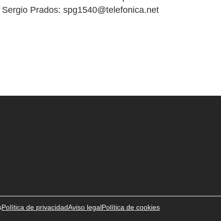
 a Sergio Prados: spg1540@telefonica.net
s
Política de privacidad
Aviso legal
Política de cookies