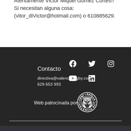
Atentamente Victor Miquel Gómez Cortes!!
Si necesitan alguna cosa:
(vitor_diVictor@hotmail.com) o 610885629.
Contacto
directiva@valenciarugby.com
629 653 993
Web patrocinada por
© Copyright 2023 RC Valencia - Todos los derechos