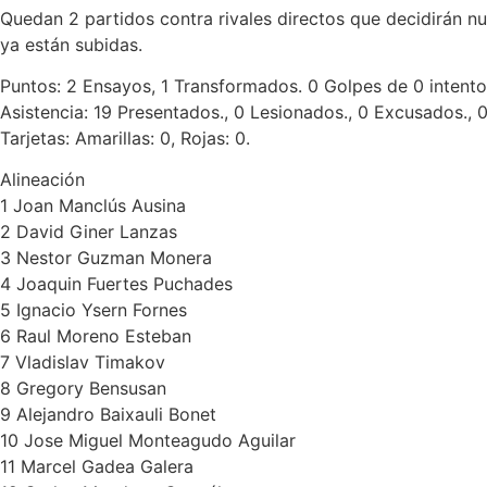
Quedan 2 partidos contra rivales directos que decidirán nue
ya están subidas.
Puntos: 2 Ensayos, 1 Transformados. 0 Golpes de 0 intento
Asistencia: 19 Presentados., 0 Lesionados., 0 Excusados., 0 
Tarjetas: Amarillas: 0, Rojas: 0.
Alineación
1 Joan Manclús Ausina
2 David Giner Lanzas
3 Nestor Guzman Monera
4 Joaquin Fuertes Puchades
5 Ignacio Ysern Fornes
6 Raul Moreno Esteban
7 Vladislav Timakov
8 Gregory Bensusan
9 Alejandro Baixauli Bonet
10 Jose Miguel Monteagudo Aguilar
11 Marcel Gadea Galera