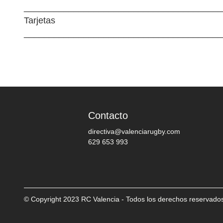
________________________________________
Tarjetas
________________________________________
Contacto
directiva@valenciarugby.com
629 653 993
© Copyright 2023 RC Valencia - Todos los derechos reservado