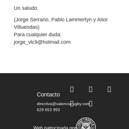
Un saludo.
(Jorge Serrano, Pablo Lammertyn y Aitor
Villuendas)
Para cualquier duda:
jorge_vlc9@hotmail.com
Contacto
directiva@valenciarugby.com
629 653 993
Web patrocinada por