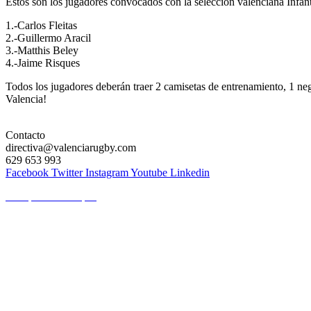
Estos son los jugadores convocados con la selección valenciana Infan
1.-Carlos Fleitas
2.-Guillermo Aracil
3.-Matthis Beley
4.-Jaime Risques
Todos los jugadores deberán traer 2 camisetas de entrenamiento, 1 neg
Valencia!
Contacto
directiva@valenciarugby.com
629 653 993
Facebook
Twitter
Instagram
Youtube
Linkedin
Web patrocinada por