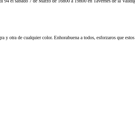
til 94 el sábado 7 de Marzo de 16h00 a 19h00 en Tavernes de la Valldi
ra y otra de cualquier color. Enhorabuena a todos, esforzaros que esto