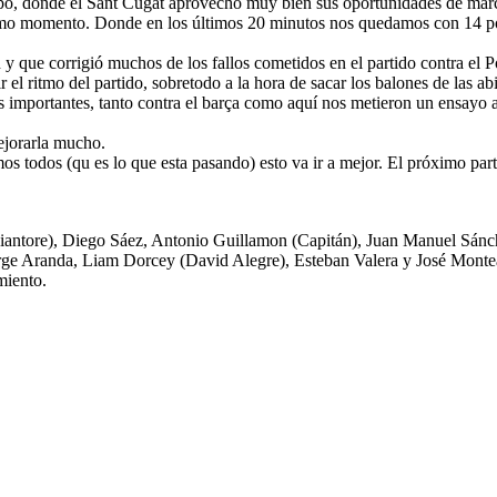
ampo, donde el Sant Cugat aprovecho muy bien sus oportunidades de marc
imo momento. Donde en los últimos 20 minutos nos quedamos con 14 po
n y que corrigió muchos de los fallos cometidos en el partido contra e
l ritmo del partido, sobretodo a la hora de sacar los balones de las abie
mportantes, tanto contra el barça como aquí nos metieron un ensayo al 
ejorarla mucho.
mos todos (qu es lo que esta pasando) esto va ir a mejor. El próximo par
hiantore), Diego Sáez, Antonio Guillamon (Capitán), Juan Manuel Sánc
Jorge Aranda, Liam Dorcey (David Alegre), Esteban Valera y José Mont
miento.