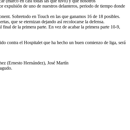
ar (marco en casi todas las que tuvo) y que nosotros
r expulsión de uno de nuestros delanteros, periodo de tiempo donde
l Ponent. Sobretodo en Touch en las que ganamos 16 de 18 posibles.
rtas, que se eternizan dejando así recolocarse la defensa.
final de la primera parte. En vez de acabar la primera parte 10-9,
tido contra el Hospitalet que ha hecho un buen comienzo de liga, será
hez (Ernesto Hernández), José Martín
eagudo.