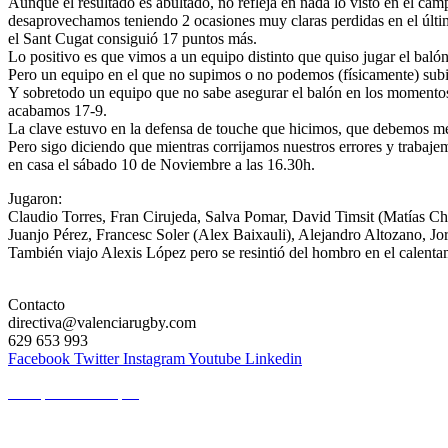
Aunque el resultado es abultado, no refleja en nada lo visto en el c
desaprovechamos teniendo 2 ocasiones muy claras perdidas en el últ
el Sant Cugat consiguió 17 puntos más.
Lo positivo es que vimos a un equipo distinto que quiso jugar el baló
Pero un equipo en el que no supimos o no podemos (físicamente) subir e
Y sobretodo un equipo que no sabe asegurar el balón en los momentos i
acabamos 17-9.
La clave estuvo en la defensa de touche que hicimos, que debemos m
Pero sigo diciendo que mientras corrijamos nuestros errores y trabaje
en casa el sábado 10 de Noviembre a las 16.30h.
Jugaron:
Claudio Torres, Fran Cirujeda, Salva Pomar, David Timsit (Matías C
Juanjo Pérez, Francesc Soler (Alex Baixauli), Alejandro Altozano, 
También viajo Alexis López pero se resintió del hombro en el calenta
Contacto
directiva@valenciarugby.com
629 653 993
Facebook
Twitter
Instagram
Youtube
Linkedin
Web patrocinada por