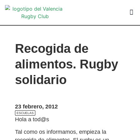
VALEN
Recogida de
alimentos. Rugby
solidario
23 febrero, 2012
ESCUELAS
Hola a tod@s
Tal como os informamos, empieza la
recogida de alimentos. El rugby es un