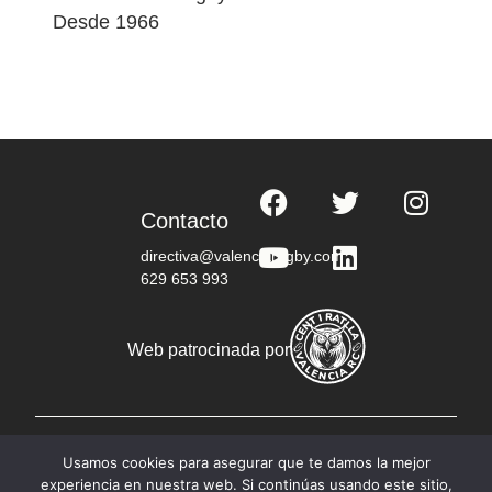
Desde 1966
Contacto
directiva@valenciarugby.com
629 653 993
Web patrocinada por
© Copyright 2023 RC Valencia - Todos los derechos
Usamos cookies para asegurar que te damos la mejor
reservados
experiencia en nuestra web. Si continúas usando este sitio,
Política de privacidad