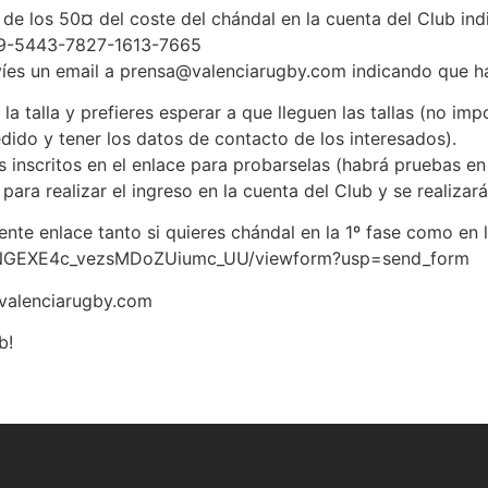
greso de los 50¤ del coste del chándal en la cuenta del 
049-5443-7827-1613-7665
íes un email a prensa@valenciarugby.com indicando que has
lla y prefieres esperar a que lleguen las tallas (no impor
dido y tener los datos de contacto de los interesados).
 inscritos en el enlace para probarselas (habrá pruebas en
ra realizar el ingreso en la cuenta del Club y se realizará
nte enlace tanto si quieres chándal en la 1º fase como en l
pUNGEXE4c_vezsMDoZUiumc_UU/viewform?usp=send_form
@valenciarugby.com
b!