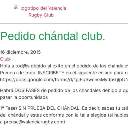
Pedido chándal club.
16 diciembre, 2015
Club
Hola a tod@s debido al éxito en el pedido de los chándale
Primero de todo, INSCRIBETE en el siguiente enlace para re
https://docs.google.com/forms/d/1pjPqSwcneiMydpGjl
Habrá DOS FASES de pedido de los chándales debido a que
pasar la oportunidad):
1º Fase) SIN PRUEBA DEL CHÁNDAL. Es decir, sabes tu talla
del chándal y estas conforme con la talla elegida (si hubi
a prensa@valenciarugby.com) .