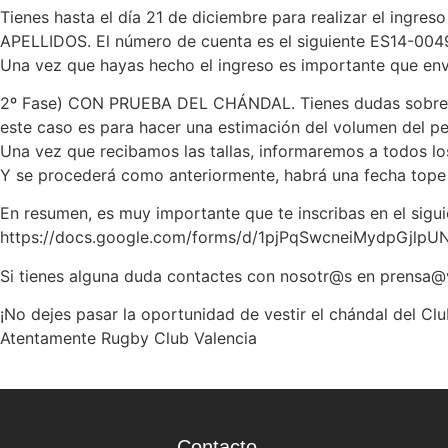
Tienes hasta el día 21 de diciembre para realizar el in
APELLIDOS. El número de cuenta es el siguiente ES14-0
Una vez que hayas hecho el ingreso es importante que env
2º Fase) CON PRUEBA DEL CHÁNDAL. Tienes dudas sobre la ta
este caso es para hacer una estimación del volumen del pe
Una vez que recibamos las tallas, informaremos a todos los
Y se procederá como anteriormente, habrá una fecha tope pa
En resumen, es muy importante que te inscribas en el siguie
https://docs.google.com/forms/d/1pjPqSwcneiMydpGjl
Si tienes alguna duda contactes con nosotr@s en prensa
¡No dejes pasar la oportunidad de vestir el chándal del Clu
Atentamente Rugby Club Valencia
Contacto