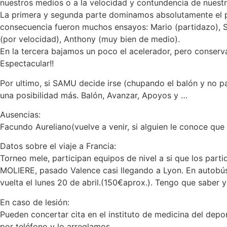
nuestros medios o a la velocidad y contundencia de nuestr
La primera y segunda parte dominamos absolutamente el p
consecuencia fueron muchos ensayos: Mario (partidazo), Se
(por velocidad), Anthony (muy bien de medio).
En la tercera bajamos un poco el acelerador, pero conser
Espectacular!!
Por ultimo, si SAMU decide irse (chupando el balón y no pa
una posibilidad más. Balón, Avanzar, Apoyos y …
Ausencias:
Facundo Aureliano(vuelve a venir, si alguien le conoce que 
Datos sobre el viaje a Francia:
Torneo mele, participan equipos de nivel a si que los par
MOLIERE, pasado Valence casi llegando a Lyon. En autobús m
vuelta el lunes 20 de abril.(150€aprox.). Tengo que saber 
En caso de lesión:
Pueden concertar cita en el instituto de medicina del dep
por teléfono y lo arreglamos.