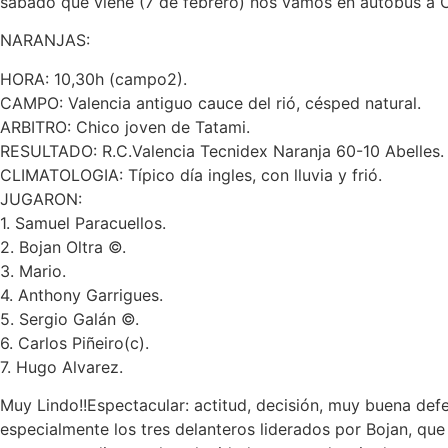
sábado que viene (7 de febrero) nos vamos en autobús a Cul
NARANJAS:
HORA: 10,30h (campo2).
CAMPO: Valencia antiguo cauce del rió, césped natural.
ARBITRO: Chico joven de Tatami.
RESULTADO: R.C.Valencia Tecnidex Naranja 60-10 Abelles.
CLIMATOLOGIA: Típico día ingles, con lluvia y frió.
JUGARON:
1. Samuel Paracuellos.
2. Bojan Oltra ©.
3. Mario.
4. Anthony Garrigues.
5. Sergio Galán ©.
6. Carlos Piñeiro(c).
7. Hugo Alvarez.
Muy Lindo!!Espectacular: actitud, decisión, muy buena def
especialmente los tres delanteros liderados por Bojan, que