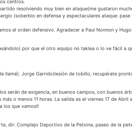
os centros.
artido resolviendo muy bien en ataque(me gustaron mucho,
rgio (soberbio en defensa y espectaculares ataque: pase l
vamos el orden defensivo. Agradecer a Paul Nonnon y Hugo 
sándolo) por que el otro equipo no taklea o lo ve fácil a 
le llamé). Jorge Garrido(lesión de tobillo, recupérate pron
tidos serán de exigencia, en buenos campos, con buenos ár
ás o menos 11 horas. La salida es el viernes 17 de Abril a 
ya los que vamos!!
orte, dir: Complejo Deportivo de la Petxina, paseo de la 