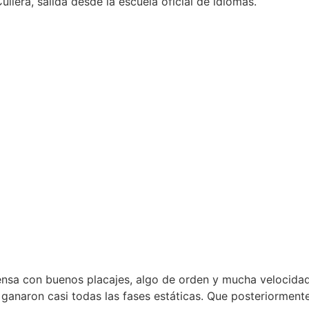
lera, salida desde la escuela oficial de idiomas.
ensa con buenos placajes, algo de orden y mucha velocidad.
 ganaron casi todas las fases estáticas. Que posteriorment