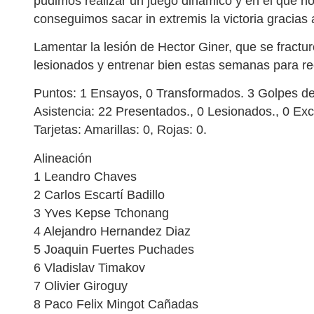
pudimos realizar un juego dinámico y en el que no 
conseguimos sacar in extremis la victoria gracias 
Lamentar la lesión de Hector Giner, que se fractur
lesionados y entrenar bien estas semanas para r
Puntos: 1 Ensayos, 0 Transformados. 3 Golpes de 
Asistencia: 22 Presentados., 0 Lesionados., 0 Exc
Tarjetas: Amarillas: 0, Rojas: 0.
Alineación
1 Leandro Chaves
2 Carlos Escartí Badillo
3 Yves Kepse Tchonang
4 Alejandro Hernandez Diaz
5 Joaquin Fuertes Puchades
6 Vladislav Timakov
7 Olivier Giroguy
8 Paco Felix Mingot Cañadas