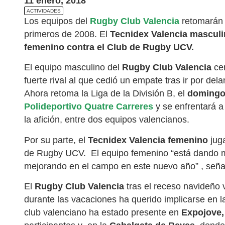
11 enero, 2018
ACTIVIDADES
Los equipos del
Rugby Club Valencia
retomarán l
primeros de 2008. El
Tecnidex Valencia mascul
femenino contra el Club de Rugby UCV.
El equipo masculino del
Rugby Club Valencia
cer
fuerte rival al que cedió un empate tras ir por dela
Ahora retoma la Liga de la División B, el
domingo 
Polideportivo Quatre Carreres
y se enfrentará a
la afición, entre dos equipos valencianos.
Por su parte, el
Tecnidex Valencia femenino
jug
de Rugby UCV.
El equipo femenino “está dando 
mejorando en el campo en este nuevo año” , seña
El
Rugby Club Valencia
tras el receso navideño 
durante las vacaciones ha querido implicarse en la
club valenciano ha estado presente en
Expojove, 