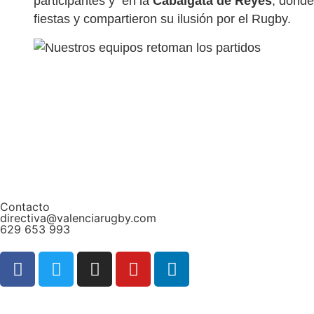
participantes y
en la
Cabalgata de Reyes
, donde
fiestas y compartieron su ilusión por el Rugby.
Contacto
directiva@valenciarugby.com
629 653 993
Web patrocinada por