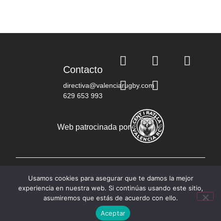
Contacto
directiva@valenciarugby.com
629 653 993
Web patrocinada por
© Copyright 2023 RC Valencia - Todos los derechos
Usamos cookies para asegurar que te damos la mejor
reservados
experiencia en nuestra web. Si continúas usando este sitio,
Política de privacidad
Aviso legal
asumiremos que estás de acuerdo con ello.
Política de cookies
Aceptar