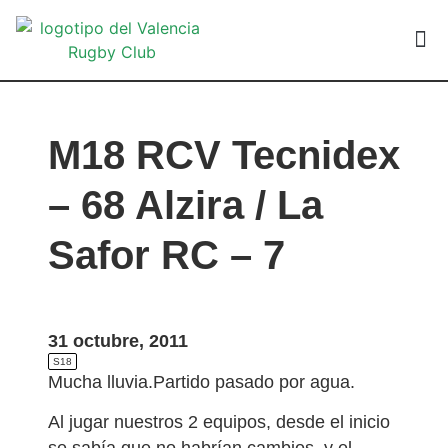
VALEN
M18 RCV Tecnidex
– 68 Alzira / La
Safor RC – 7
31 octubre, 2011
S18
Mucha lluvia.Partido pasado por agua.
Al jugar nuestros 2 equipos, desde el inicio
se sabía que no habrían cambios, y el