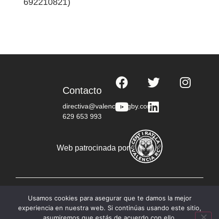
692210821)
Contacto
directiva@valenciarugby.com
629 653 993
Web patrocinada por
© Copyright 2023 RC Valencia - Todos los derechos
Usamos cookies para asegurar que te damos la mejor
reservados
experiencia en nuestra web. Si continúas usando este sitio,
Política de privacidad
asumiremos que estás de acuerdo con ello.
Aviso legal