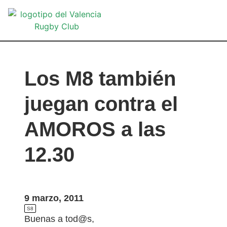
VA
Los M8 también
juegan contra el
AMOROS a las
12.30
9 marzo, 2011
S8
Buenas a tod@s,