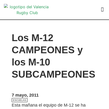
VALEN
Los M-12
CAMPEONES y
los M-10
SUBCAMPEONES
7 mayo, 2011
ESCUELAS
Esta mañana el equipo de M-12 se ha