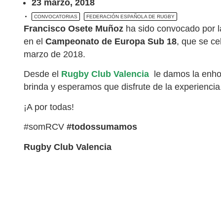
23 marzo, 2018
CONVOCATORIAS
FEDERACIÓN ESPAÑOLA DE RUGBY
Francisco Osete Muñoz
ha sido convocado por l
en el
Campeonato de Europa Sub 18
, que se ce
marzo de 2018.
Desde el
Rugby Club Valencia
le damos la enho
brinda y esperamos que disfrute de la experiencia
¡A por todas!
#somRCV
#todossumamos
Rugby Club Valencia