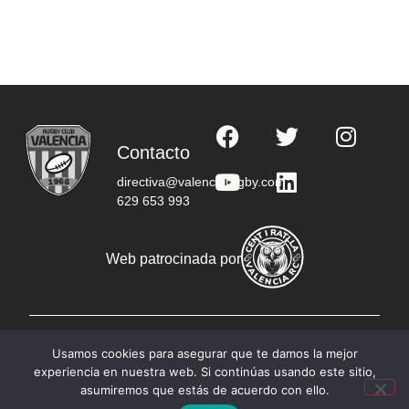
Contacto
directiva@valenciarugby.com
629 653 993
Web patrocinada por
© Copyright 2023 RC Valencia - Todos los derechos
Usamos cookies para asegurar que te damos la mejor
reservados
experiencia en nuestra web. Si continúas usando este sitio,
Política de privacidad
Aviso legal
asumiremos que estás de acuerdo con ello.
Política de cookies