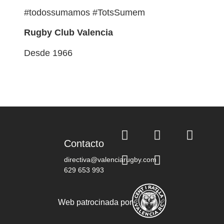
#todossumamos #TotsSumem
Rugby Club Valencia
Desde 1966
Contacto
directiva@valenciarugby.com
629 653 993
Web patrocinada por