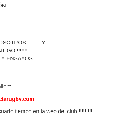
ÓN.
 NOSOTROS, …….Y
GO !!!!!!!
 Y ENSAYOS
llent
ciarugby.com
arto tiempo en la web del club !!!!!!!!!