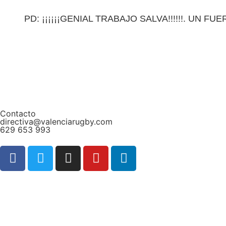
PD: ¡¡¡¡¡¡GENIAL TRABAJO SALVA!!!!!!. UN F
Contacto
directiva@valenciarugby.com
629 653 993
Web patrocinada por