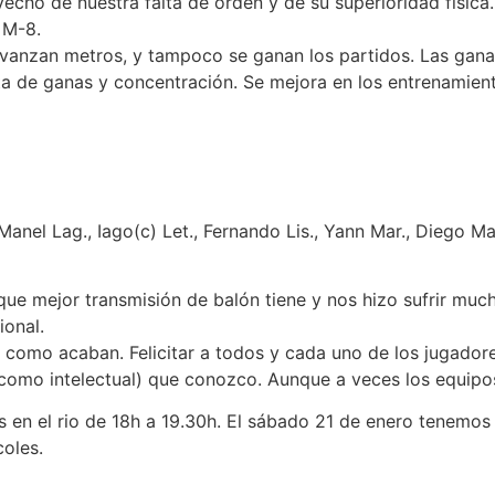
echo de nuestra falta de orden y de su superioridad física
 M-8.
avanzan metros, y tampoco se ganan los partidos. Las ganas
lta de ganas y concentración. Se mejora en los entrenamient
anel Lag., Iago(c) Let., Fernando Lis., Yann Mar., Diego Mat
que mejor transmisión de balón tiene y nos hizo sufrir muc
ional.
omo acaban. Felicitar a todos y cada uno de los jugadores
como intelectual) que conozco. Aunque a veces los equipos 
n el rio de 18h a 19.30h. El sábado 21 de enero tenemos d
coles.