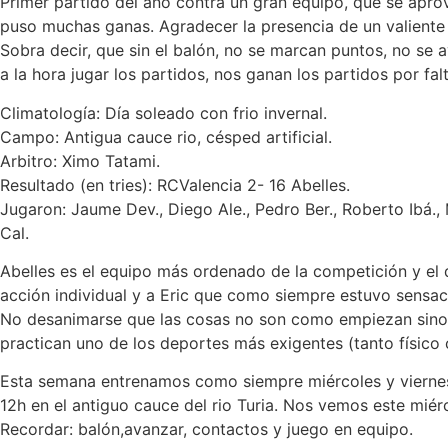
Primer partido del año contra un gran equipo, que se aprov
puso muchas ganas. Agradecer la presencia de un valiente
Sobra decir, que sin el balón, no se marcan puntos, no se 
a la hora jugar los partidos, nos ganan los partidos por fa
Climatología: Día soleado con frio invernal.
Campo: Antigua cauce rio, césped artificial.
Arbitro: Ximo Tatami.
Resultado (en tries): RCValencia 2- 16 Abelles.
Jugaron: Jaume Dev., Diego Ale., Pedro Ber., Roberto Ibá., M
Cal.
Abelles es el equipo más ordenado de la competición y el 
acción individual y a Eric que como siempre estuvo sensac
No desanimarse que las cosas no son como empiezan sino c
practican uno de los deportes más exigentes (tanto físico 
Esta semana entrenamos como siempre miércoles y viernes e
12h en el antiguo cauce del rio Turia. Nos vemos este miér
Recordar: balón,avanzar, contactos y juego en equipo.