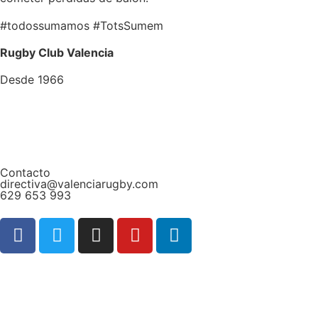
#todossumamos #TotsSumem
Rugby Club Valencia
Desde 1966
Contacto
directiva@valenciarugby.com
629 653 993
Web patrocinada por