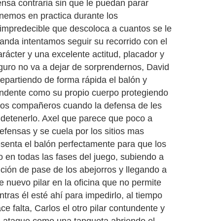
ensa contraria sin que le puedan parar
nemos en practica durante los
impredecible que descoloca a cuantos se le
anda intentamos seguir su recorrido con el
rácter y una excelente actitud, placador y
eguro no va a dejar de sorprendernos, David
epartiendo de forma rápida el balón y
undente como su propio cuerpo protegiendo
 los compañeros cuando la defensa de les
detenerlo. Axel que parece que poco a
fensas y se cuela por los sitios mas
esenta el balón perfectamente para que los
en todas las fases del juego, subiendo a
ención de pase de los abejorros y llegando a
 nuevo pilar en la oficina que no permite
tras él esté ahí para impedirlo, al tiempo
e falta, Carlos el otro pilar contundente y
l ataque como una tanqueta abriendo el