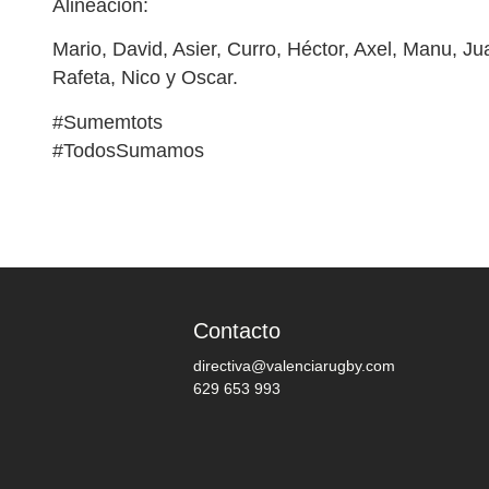
Alineación:
Mario, David, Asier, Curro, Héctor, Axel, Manu, J
Rafeta, Nico y Oscar.
#Sumemtots
#TodosSumamos
Contacto
directiva@valenciarugby.com
629 653 993