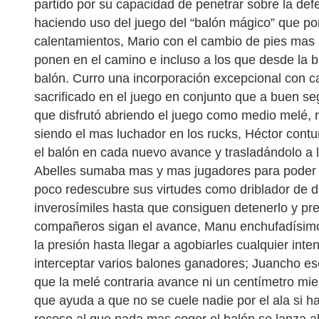
partido por su capacidad de penetrar sobre la def
haciendo uso del juego del “balón mágico” que po
calentamientos, Mario con el cambio de pies mas 
ponen en el camino e incluso a los que desde la b
balón. Curro una incorporación excepcional con ca
sacrificado en el juego en conjunto que a buen s
que disfrutó abriendo el juego como medio melé, r
siendo el mas luchador en los rucks, Héctor cont
el balón en cada nuevo avance y trasladándolo a
Abelles sumaba mas y mas jugadores para poder 
poco redescubre sus virtudes como driblador de de
inverosímiles hasta que consiguen detenerlo y pr
compañeros sigan el avance, Manu enchufadísimo 
la presión hasta llegar a agobiarles cualquier int
interceptar varios balones ganadores; Juancho ese
que la melé contraria avance ni un centímetro mien
que ayuda a que no se cuele nadie por el ala si hac
rocoso al que nada mas coger el balón se lanza a