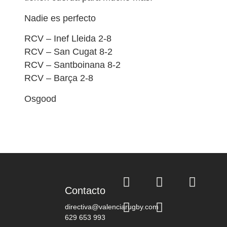
Nadie es perfecto
RCV – Inef Lleida 2-8
RCV – San Cugat 8-2
RCV – Santboinana 8-2
RCV – Barça 2-8
Osgood
Contacto
directiva@valenciarugby.com
629 653 993