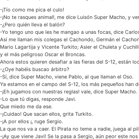
-¡Tío como me pica el culo!
-¡No te rasques animal!, me dice Luisón Super Macho, y ven
-¿Pero quién lleva el balón?
-Yo tengo uno que les he mangao a unas focas, dice Carl
Así me llaman mis colegas el Cachondo, Germán el Cachondo
Mario Lagartija y Vicente Turkito; Asier el Chuleta y Cuch
y el más peligroso Oscar el Broncas.
Ahora estos quieren desafiar a las fieras del S-12, están 
-¿Oye habéis buscao árbitro?
-Sí, dice Super Macho, viene Pablo, al que llaman el Oso.
Ya estamos en el campo del S-12, los más pequeños han de
-¡Eh jugamos con nuestras reglas! vale, dice Super Macho.
-Lo que tú digas, responde Javi.
Que miedo me da ese.
-¡Cuidao! Que sacan ellos, grita Turkito.
-¡A por ellos ¡, ruge Sergio.
La que nos va a caer. El Pirata no teme a nadie, juega al pil
-¡Ay que viene Javi! Se la pasa a Sergio, aún peor este nos