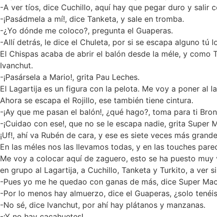
-A ver tíos, dice Cuchillo, aquí hay que pegar duro y salir c
-¡Pasádmela a mí!, dice Tanketa, y sale en tromba.
-¿Yo dónde me coloco?, pregunta el Guaperas.
-Allí detrás, le dice el Chuleta, por si se escapa alguno tú l
El Chispas acaba de abrir el balón desde la méle, y como T
Ivanchut.
-¡Pasársela a Mario!, grita Pau Leches.
El Lagartija es un figura con la pelota. Me voy a poner al
Ahora se escapa el Rojillo, ese también tiene cintura.
-¡Ay que me pasan el balón!, ¿qué hago?, toma para ti Bronc
-¡Cuidao con ese!, que no se le escapa nadie, grita Super 
¡Uf!, ahí va Rubén de cara, y ese es siete veces más grande
En las méles nos las llevamos todas, y en las touches pa
Me voy a colocar aquí de zaguero, esto se ha puesto muy v
en grupo al Lagartija, a Cuchillo, Tanketa y Turkito, a ver 
-Pues yo me he quedao con ganas de más, dice Super Ma
-Por lo menos hay almuerzo, dice el Guaperas, ¿solo tenéi
-No sé, dice Ivanchut, por ahí hay plátanos y manzanas.
-¡Y no hay cacahuetes!